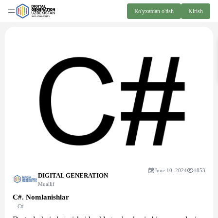
Ro'yxatdan o'tish
Kirish
June 10, 2024
1853
DIGITAL GENERATION
Muallif
C#. Nomlanishlar
C#