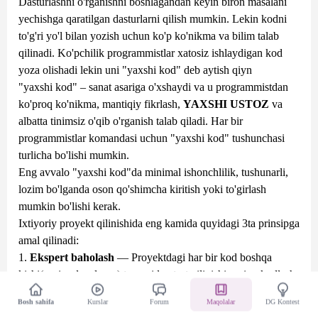
Dasturlashni o'rganishni boshlagandan keyin biron masalani
yechishga qaratilgan dasturlarni qilish mumkin. Lekin kodni
to'g'ri yo'l bilan yozish uchun ko'p ko'nikma va bilim talab
qilinadi. Ko'pchilik programmistlar xatosiz ishlaydigan kod
yoza olishadi lekin uni "yaxshi kod" deb aytish qiyn
"yaxshi kod" – sanat asariga o'xshaydi va u programmistdan
ko'proq ko'nikma, mantiqiy fikrlash,
YAXSHI USTOZ
va
albatta tinimsiz o'qib o'rganish talab qiladi. Har bir
programmistlar komandasi uchun "yaxshi kod" tushunchasi
turlicha bo'lishi mumkin.
Eng avvalo "yaxshi kod"da minimal ishonchlilik, tushunarli,
lozim bo'lganda oson qo'shimcha kiritish yoki to'girlash
mumkin bo'lishi kerak.
Ixtiyoriy proyekt qilinishida eng kamida quyidagi 3ta prinsipga
amal qilinadi:
1.
Ekspert baholash
— Proyektdagi har bir kod boshqa
kishi(senior developer) tamonidan test qilinishi, uning kodlash
standartlariga mos kelish yoki kelmasligini aniqlash, qo'yilgan
Bosh sahifa
Kurslar
Forum
Maqolalar
DG Kontest
talablarga javob berish yoki bermasligini aniqlash.