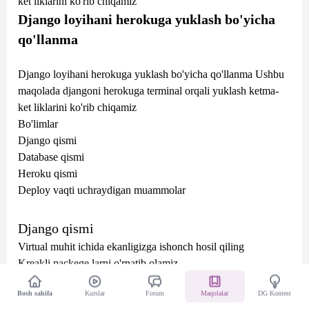
ket liklarini ko'rib chiqamiz
Django loyihani herokuga yuklash bo'yicha
qo'llanma
Django loyihani herokuga yuklash bo'yicha qo'llanma Ushbu
maqolada djangoni herokuga terminal orqali yuklash ketma-
ket liklarini ko'rib chiqamiz
Bo'limlar
Django qismi
Database qismi
Heroku qismi
Deploy vaqti uchraydigan muammolar
Django qismi
Virtual muhit ichida ekanligizga ishonch hosil qiling
Kreakli packege larni o'rnatib olamiz
gunicorn (application server
batafsil
Bosh sahifa
Kurslar
Forum
Maqolalar
DG Kontest
dj-database-url (Database uchun)