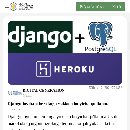
Ro'yxatdan o'tish
Kirish
July 12, 2024
1858
DIGITAL GENERATION
Muallif
Django loyihani herokuga yuklash bo'yicha qo'llanma
Python
Django loyihani herokuga yuklash bo'yicha qo'llanma Ushbu
maqolada djangoni herokuga terminal orqali yuklash ketma-