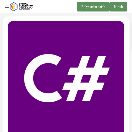
Ro'yxatdan o'tish
Kirish