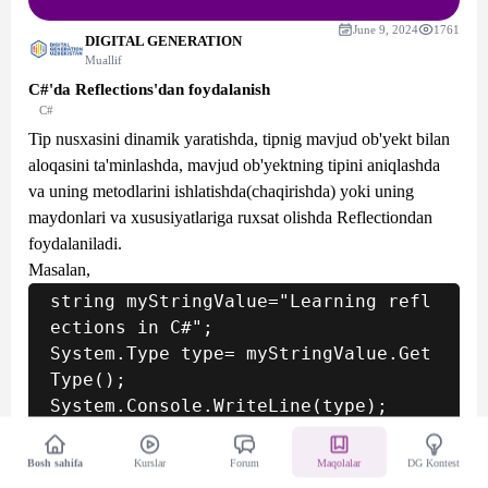
June 9, 2024
1761
DIGITAL GENERATION
Muallif
C#'da Reflections'dan foydalanish
C#
Tip nusxasini dinamik yaratishda, tipnig mavjud ob'yekt bilan
aloqasini ta'minlashda, mavjud ob'yektning tipini aniqlashda
va uning metodlarini ishlatishda(chaqirishda) yoki uning
maydonlari va xususiyatlariga ruxsat olishda Reflectiondan
foydalaniladi.
Masalan,
string myStringValue="Learning refl
ections in C#";

System.Type type= myStringValue.Get
Type();

Natija:
Bosh sahifa
Kurslar
Forum
Maqolalar
DG Kontest