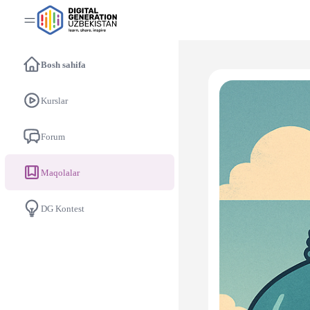
Bosh sahifa
Kurslar
Forum
Maqolalar
DG Kontest