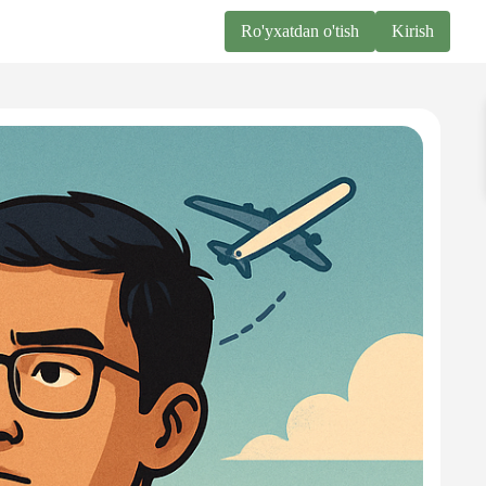
Ro'yxatdan o'tish
Kirish