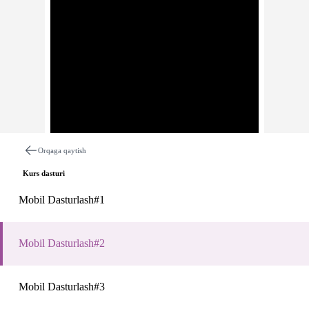
Orqaga qaytish
Kurs dasturi
Mobil Dasturlash#1
Mobil Dasturlash#2
Dars haqida
Izohlar
Mobil Dasturlash#3
Mobil Dasturlash#2
Description: Raqamli Avlod 2020 Online darslariga xush keli