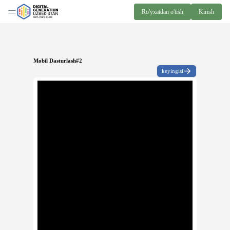
Ro'yxatdan o'tish
Kirish
Mobil Dasturlash#2
keyingisi