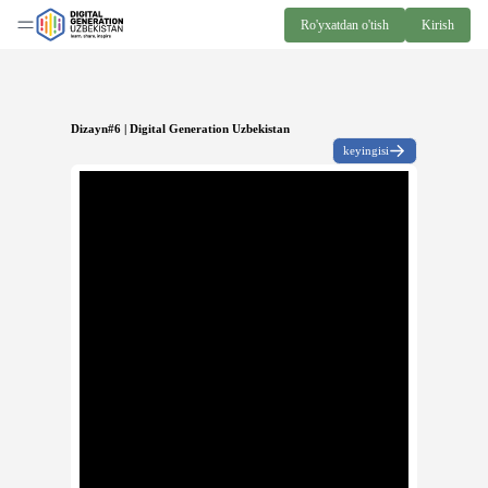
Ro'yxatdan o'tish
Kirish
Dizayn#6 | Digital Generation Uzbekistan
keyingisi