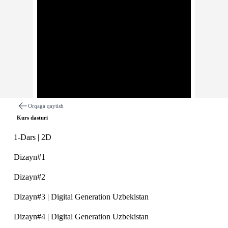
Orqaga qaytish
Kurs dasturi
1-Dars | 2D
Dizayn#1
Dizayn#2
Dars haqida
Izohlar
Dizayn#3 | Digital Generation Uzbekistan
Dizayn#6 | Digital Generation Uzbekistan
Dizayn#4 | Digital Generation Uzbekistan
Description: Raqamli Avlod 2020 Online darslariga xush keli